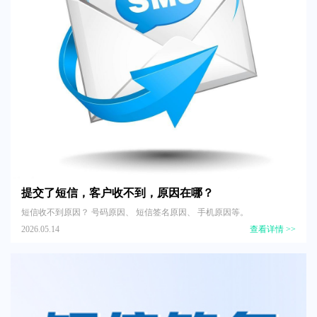
提交了短信，客户收不到，原因在哪？
短信收不到原因？ 号码原因、 短信签名原因、 手机原因等。
2026.05.14
查看详情 >>