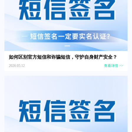
如何区别官方短信和诈骗短信，守护自身财产安全？
2026.05.12
查看详情 >>