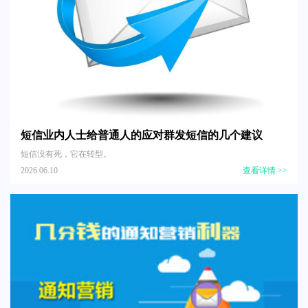
短信业内人士给普通人的应对群发短信的几个建议
短信没有死，它在转型。
2026.06.10
查看详情 >>