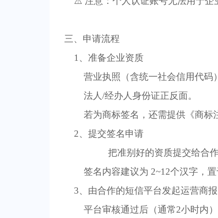
⚠
️ ‌
注意
：个人认证账号无法用于企
三、申请流程
1
、
准备企业资质
营业执照（含统一社会信用代码
法人
/
经办人身份证正反面。
若为商标签名，还需提供《商标
2
、
提交签名申请
把准别好的资质提交给合
签名内容建议为
‌2~12
个汉字
，置
‌3
、由合作的短信平台发起运营商报
平台审核通过后（通常
2
小时内）