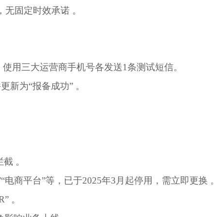
，无固定时效承诺
‌‌
。
，使用
三大运营商手机号
各发送
1
条测试短信。
更新为“
报备成功
”
‌‌
。
拦截
‌‌
。
”“电商平台”等，已于
2025
年
3
月起停用
，需立即更换
‌‌
R”‌ ‌‌
。