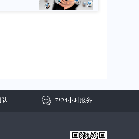
团队
7*24小时服务