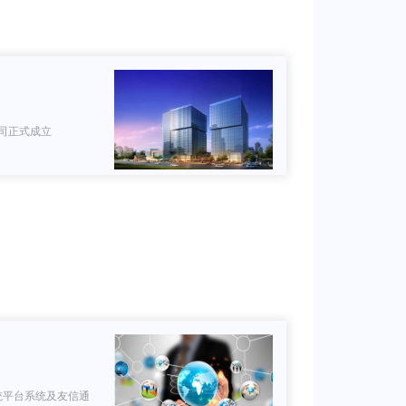
公司正式成立
系统平台系统及友信通