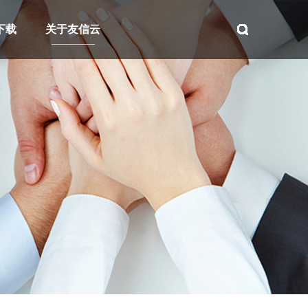
下载
关于友信云